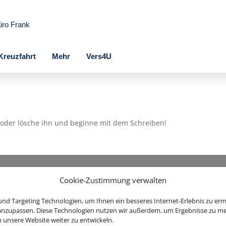
üro Frank
Kreuzfahrt
Mehr
Vers4U
e oder lösche ihn und beginne mit dem Schreiben!
Cookie-Zustimmung verwalten
nd Targeting Technologien, um Ihnen ein besseres Internet-Erlebnis zu erm
k-In
|
Service
|
Blacklisted Airlines
|
AGB
|
Barrierefreiheitserklärung
 anzupassen. Diese Technologien nutzen wir außerdem, um Ergebnisse zu m
nsere Website weiter zu entwickeln.